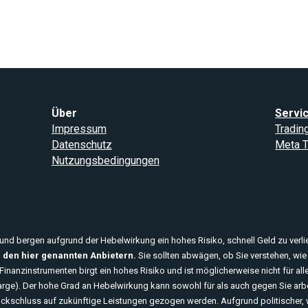
Über
Servi
Impressum
Tradin
Datenschutz
Meta T
Nutzungsbedingungen
nd bergen aufgrund der Hebelwirkung ein hohes Risiko, schnell Geld zu verli
 den hier genannten Anbietern.
Sie sollten abwägen, ob Sie verstehen, wie 
inanzinstrumenten birgt ein hohes Risiko und ist möglicherweise nicht für all
rge). Der hohe Grad an Hebelwirkung kann sowohl für als auch gegen Sie arbe
ückschluss auf zukünftige Leistungen gezogen werden. Aufgrund politischer, 