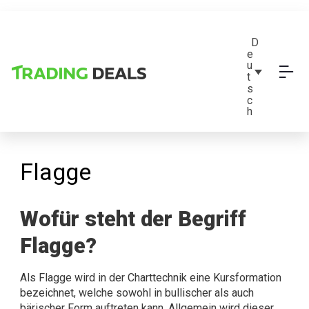
D
e
u
t
s
c
h
Flagge
Wofür steht der Begriff
Flagge?
Als Flagge wird in der Charttechnik eine Kursformation
bezeichnet, welche sowohl in bullischer als auch
bärischer Form auftreten kann. Allgemein wird dieser