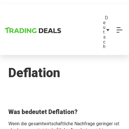
D
e
u
t
s
c
h
Deflation
Was bedeutet Deflation?
Wenn die gesamtwirtschaftliche Nachfrage geringer ist