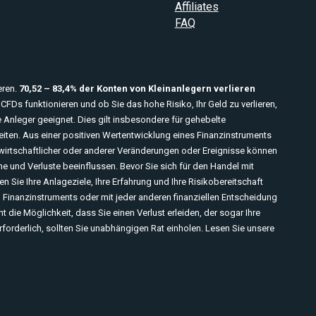
Affiliates
FAQ
eren.
70,52 – 83,4% der Konten von Kleinanlegern verlieren
CFDs funktionieren und ob Sie das hohe Risiko, Ihr Geld zu verlieren,
e Anleger geeignet. Dies gilt insbesondere für gehebelte
iten. Aus einer positiven Wertentwicklung eines Finanzinstruments
wirtschaftlicher oder anderer Veränderungen oder Ereignisse können
nd Verluste beeinflussen. Bevor Sie sich für den Handel mit
 Sie Ihre Anlageziele, Ihre Erfahrung und Ihre Risikobereitschaft
n Finanzinstruments oder mit jeder anderen finanziellen Entscheidung
 die Möglichkeit, dass Sie einen Verlust erleiden, der sogar Ihre
s erforderlich, sollten Sie unabhängigen Rat einholen. Lesen Sie unsere