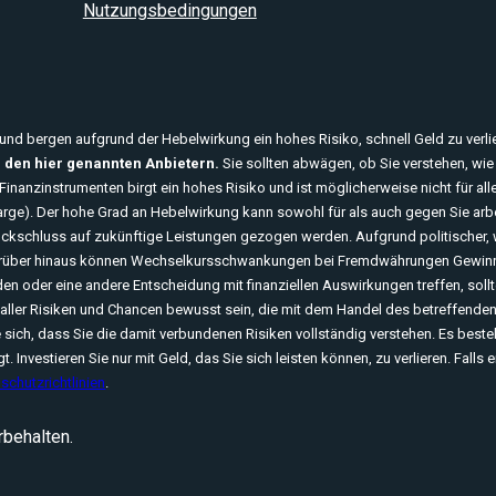
Nutzungsbedingungen
nd bergen aufgrund der Hebelwirkung ein hohes Risiko, schnell Geld zu verli
 den hier genannten Anbietern.
Sie sollten abwägen, ob Sie verstehen, wie 
inanzinstrumenten birgt ein hohes Risiko und ist möglicherweise nicht für all
rge). Der hohe Grad an Hebelwirkung kann sowohl für als auch gegen Sie arbe
ückschluss auf zukünftige Leistungen gezogen werden. Aufgrund politischer, 
Darüber hinaus können Wechselkursschwankungen bei Fremdwährungen Gewinne u
n oder eine andere Entscheidung mit finanziellen Auswirkungen treffen, sollten
ch aller Risiken und Chancen bewusst sein, die mit dem Handel des betreffende
sich, dass Sie die damit verbundenen Risiken vollständig verstehen. Es besteht
gt. Investieren Sie nur mit Geld, das Sie sich leisten können, zu verlieren. Fall
schutzrichtlinien
.
rbehalten.