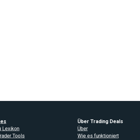
ces
Über Trading Deals
g Lexikon
Über
rader Tools
Wie es funktioniert