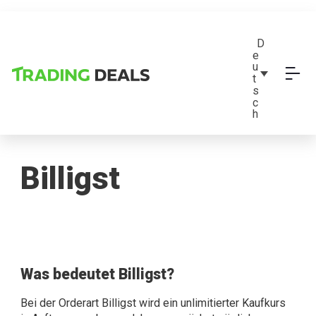
D
e
u
t
s
c
h
Billigst
Was bedeutet Billigst?
Bei der Orderart Billigst wird ein unlimitierter Kaufkurs