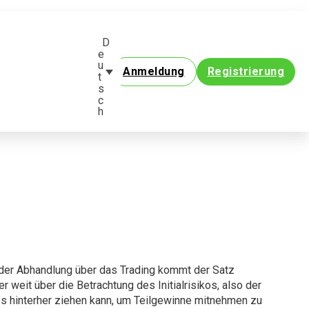
D
e
u
Anmeldung
Registrierung
t
s
c
h
eder Abhandlung über das Trading kommt der Satz
weit über die Betrachtung des Initialrisikos, also der
ps hinterher ziehen kann, um Teilgewinne mitnehmen zu