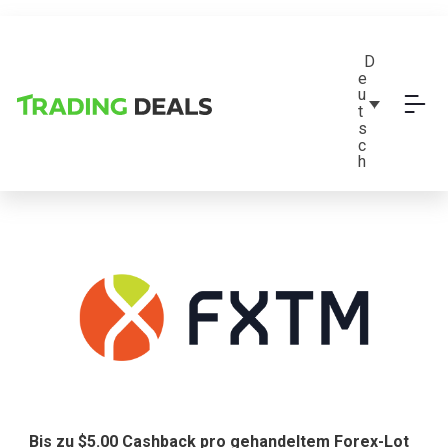
D
e
u
t
s
c
h
Bis zu $5.00 Cashback pro gehandeltem Forex-Lot